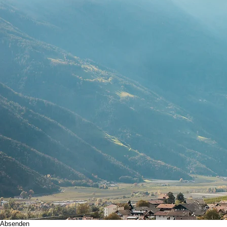
Ein Urlaub in Partschins steht auf de
Euch gefällt, was ihr bis jetzt gesehen habt? Dann soll
für euren Urlaub am Niederhaushof. Wir würden uns fre
Urlaubsinformationen
r
ANREISE
*
e
q
r
ABRESE
*
u
e
i
q
r
ANZAHL ERWACHSENE
u
e
i
d
r
e
KINDER (ALTER & ANZAHL)
d
Kontaktinformationen
NAME UND NACHNAME
E-MAIL
Vorwahl
Telefonnummer
Nachricht schreiben
Ich habe die Datenschutzerklärung zur Kenntnis genommen.
INFO
Absenden